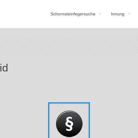
Schornsteinfegersuche
Innung
id