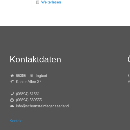
Weiterlesen
Kontaktdaten
66386 - St. Ingbert
Kahler Allee 37
M
(06894) 51561
(06894) 580555
info@schornsteinfeger.saarland
Kontakt