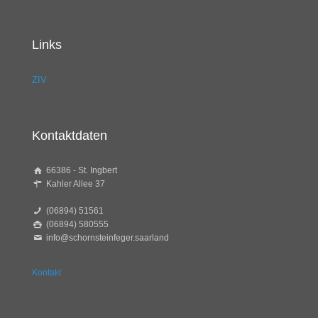
Links
ZIV
Kontaktdaten
66386 - St. Ingbert
Kahler Allee 37
(06894) 51561
(06894) 580555
info@schornsteinfeger.saarland
Kontakt