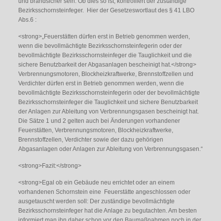
und brandsicher sein. Ob dies so ist, kontrolliert der zuständige
Bezirksschornsteinfeger. Hier der Gesetzeswortlaut des § 41 LBO
Abs.6 :
<strong>„Feuerstätten dürfen erst in Betrieb genommen werden,
wenn die bevollmächtigte Bezirksschornsteinfegerin oder der
bevollmächtigte Bezirksschornsteinfeger die Tauglichkeit und die
sichere Benutzbarkeit der Abgasanlagen bescheinigt hat.</strong>
Verbrennungsmotoren, Blockheizkraftwerke, Brennstoffzellen und
Verdichter dürfen erst in Betrieb genommen werden, wenn die
bevollmächtigte Bezirksschornsteinfegerin oder der bevollmächtigte
Bezirksschornsteinfeger die Tauglichkeit und sichere Benutzbarkeit
der Anlagen zur Ableitung von Verbrennungsgasen bescheinigt hat.
Die Sätze 1 und 2 gelten auch bei Änderungen vorhandener
Feuerstätten, Verbrennungsmotoren, Blockheizkraftwerke,
Brennstoffzellen, Verdichter sowie der dazu gehörigen
Abgasanlagen oder Anlagen zur Ableitung von Verbrennungsgasen.“
<strong>Fazit:</strong>
<strong>Egal ob ein Gebäude neu errichtet oder an einem
vorhandenen Schornstein eine Feuerstätte angeschlossen oder
ausgetauscht werden soll: Der zuständige bevollmächtigte
Bezirksschornsteinfeger hat die Anlage zu begutachten. Am besten
informiert man ihn daher schon vor den Baumaßnahmen noch in der