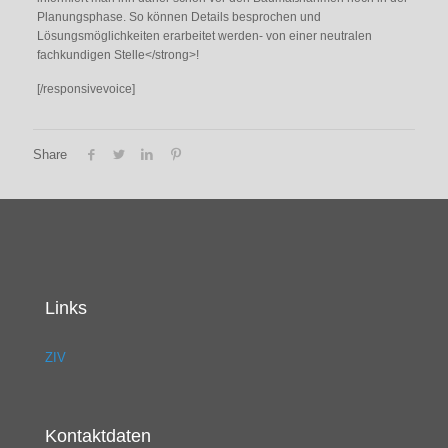
Planungsphase. So können Details besprochen und
Lösungsmöglichkeiten erarbeitet werden- von einer neutralen
fachkundigen Stelle</strong>!
[/responsivevoice]
Share
Links
ZIV
Kontaktdaten