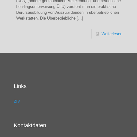
(ÜbA) (andere gebräuchliche Bezeichnung: überbetriebliche
Lehrlingsunterweisung ÜLU) versteht man die praktische
Berufsausbildung von Auszubildenden in überbetrieblichen
Werkstätten. Die Überbetriebliche
[…]
Weiterlesen
Links
ZIV
Kontaktdaten