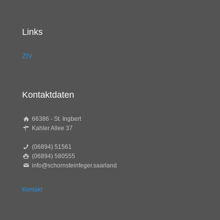
Links
ZIV
Kontaktdaten
66386 - St. Ingbert
Kahler Allee 37
(06894) 51561
(06894) 580555
info@schornsteinfeger.saarland
Kontakt