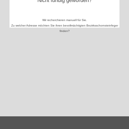
Nicht fündig geworden?
Wir recherchieren manuell für Sie.
Zu welcher Adresse möchten Sie ihren bevollmächtigten Bezirksschornsteinfeger
finden?