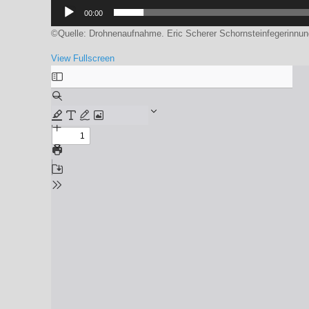
00:00
©Quelle: Drohnenaufnahme. Eric Scherer Schornsteinfegerinnung
View Fullscreen
Zum
PDF-
Inhalt
springen