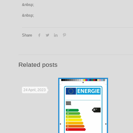
&nbsp;
&nbsp;
Share
Related posts
24 April, 2023